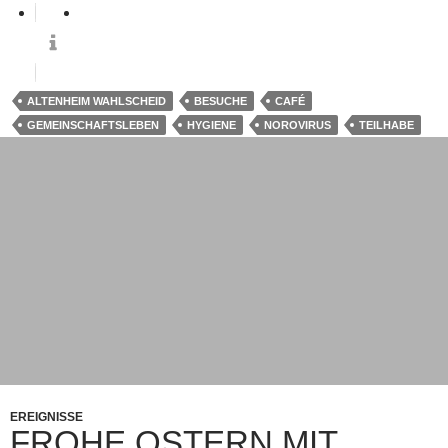
ALTENHEIM WAHLSCHEID
BESUCHE
CAFÉ
GEMEINSCHAFTSLEBEN
HYGIENE
NOROVIRUS
TEILHABE
EREIGNISSE
FROHE OSTERN MIT