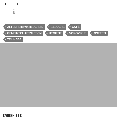
ALTENHEIM WAHLSCHEID
BESUCHE
CAFÉ
GEMEINSCHAFTSLEBEN
HYGIENE
NOROVIRUS
OSTERN
TEILHABE
EREIGNISSE