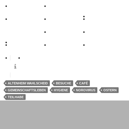
0
ALTENHEIM WAHLSCHEID
BESUCHE
CAFÉ
GEMEINSCHAFTSLEBEN
HYGIENE
NOROVIRUS
OSTERN
TEILHABE